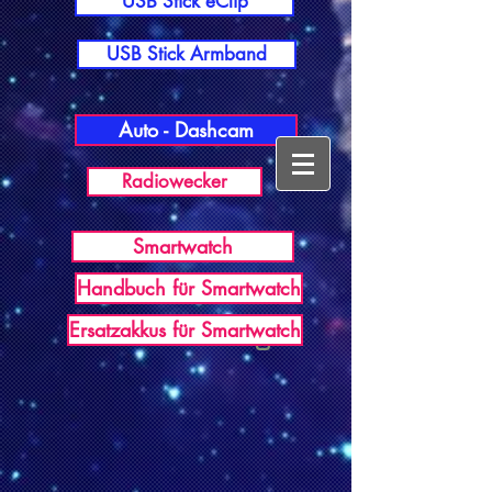
USB Stick eClip
USB Stick Armband
Auto - Dashcam
Radiowecker
Smartwatch
Handbuch für Smartwatch
USB Germany
Ersatzakkus für Smartwatch