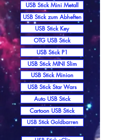
USB Stick Mini Metall
USB Stick zum Abheften
USB Stick Key
OTG USB Stick
USB Stick P1
USB Stick MINI Slim
USB Stick Minion
USB Stick Star Wars
Auto USB Stick
Cartoon USB Stick
USB Stick Goldbarren