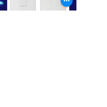
USB Stick Creditcard 8GB
價格
€6.20
4GB