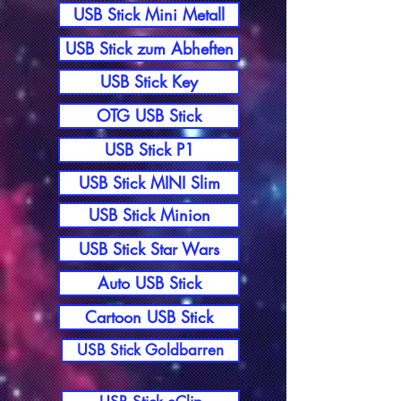
USB Stick Mini Metall
USB Stick zum Abheften
USB Stick Key
OTG USB Stick
USB Stick P1
USB Stick MINI Slim
USB Stick Minion
USB Stick Star Wars
Auto USB Stick
Cartoon USB Stick
USB Stick Goldbarren