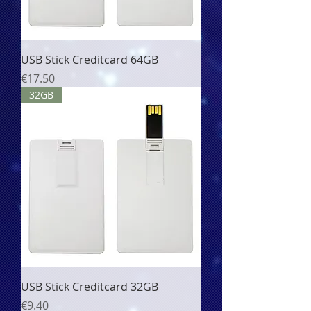
USB Stick Creditcard 64GB
價格
€17.50
32GB
USB Stick Creditcard 32GB
價格
€9.40