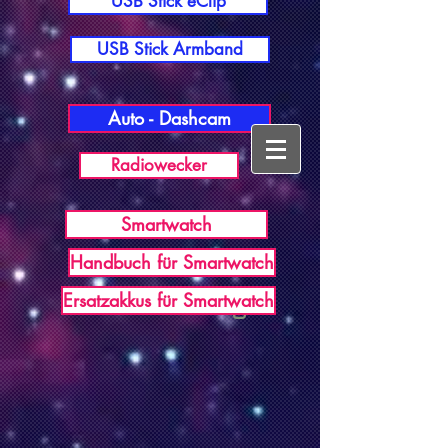
USB Stick eClip
USB Stick Armband
Auto - Dashcam
Radiowecker
Smartwatch
Handbuch für Smartwatch
USB Germany
Ersatzakkus für Smartwatch