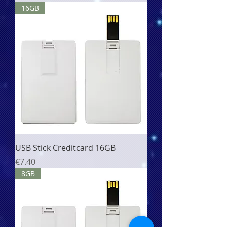
16GB
USB Stick Creditcard 16GB
價格
€7.40
8GB