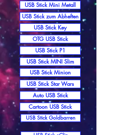
USB Stick Mini Metall
USB Stick zum Abheften
USB Stick Key
OTG USB Stick
USB Stick P1
USB Stick MINI Slim
USB Stick Minion
USB Stick Star Wars
Auto USB Stick
Cartoon USB Stick
USB Stick Goldbarren