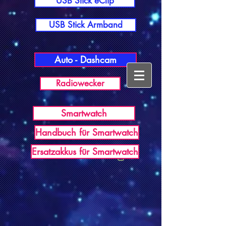
USB Stick eClip
USB Stick Armband
Auto - Dashcam
Radiowecker
Smartwatch
Handbuch für Smartwatch
USB Germany
Ersatzakkus für Smartwatch